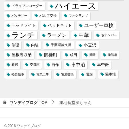
ハイエース
ドライブレコーダー
バルブ交換
バッテリー
フォグランプ
ユーザー車検
ヘッドライト
ベッドキット
ランチ
ラーメン
中華
仮ナンバー
小豆沢
修理
内装
千葉運輸支局
屋根裏収納
御徒町
成田
掃除
換気扇
車中泊
車中飯
自作
新宿
空気圧
電装
駐車場
軽自動車
電気工事
電池交換
ワンデイブログ
TOP
築地食堂源ちゃん
© 2016 ワンデイブログ