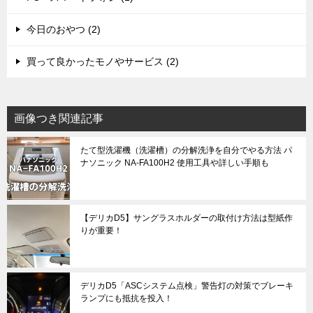
今日のおやつ (2)
買って良かったモノやサービス (2)
画像つき関連記事
たて型洗濯機（洗濯槽）の分解洗浄を自分でやる方法 パ
ナソニック NA-FA100H2 使用工具や詳しい手順も
【デリカD5】サングラスホルダーの取付け方法は型紙作
りが重要！
デリカD5「ASCシステム点検」警告灯の対策でブレーキ
ランプにも抵抗を投入！