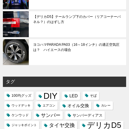
【デリカD5】テールランプ下のカバー（リアコーナーパ
ネル？）のはずし方
ヨコハマPARADA PA03（16～18インチ）の適正空気圧
は？ ハイエースの場合
タグ
DIY
LED
100均グッズ
そば
オイル交換
ウッドデッキ
エアコン
カレー
サンバー
ケンウッド
サンバーディアス
デリカD5
タイヤ交換
ジャッキポイント