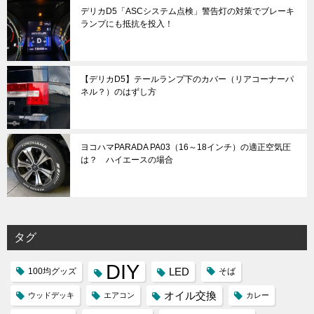
デリカD5「ASCシステム点検」警告灯の対策でブレーキ
ランプにも抵抗を投入！
【デリカD5】テールランプ下のカバー（リアコーナーパ
ネル？）のはずし方
ヨコハマPARADA PA03（16～18インチ）の適正空気圧
は？ ハイエースの場合
タグ
DIY
LED
100均グッズ
そば
オイル交換
ウッドデッキ
エアコン
カレー