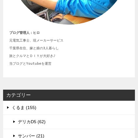
ブログ管理人：ヒロ
元電気工事士、現メーカーサービス

千葉県在住、嫁と娘の3人暮らし

旅とクルマとＤＩＹが大好き♪

当ブログとYoutubeを運営
カテゴリー
くるま (155)
デリカD5 (62)
サンバー (21)