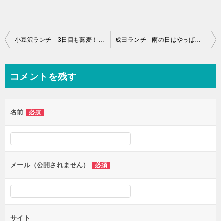
投
小豆沢ランチ 3日目も蕎麦！自家製石臼挽そばの更科
成田ランチ 雨の日はやっぱりボンベルタが便利♪ 南洋飯店でボリュームたっぷりの中華ランチ
稿
ナ
コメントを残す
ビ
ゲ
名前
必須
ー
シ
ョ
ン
メール（公開されません）
必須
サイト