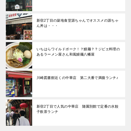
新宿2丁目の築地食堂源ちゃんでオススメの源ちゃ
ん丼は・・・
いちはらワイルドポーク！？鰻麺？？ジビエ料理の
あるラーメン屋さん和風鰻麺八幡屋
川崎図書館近くの中華店 第二大番で満腹ランチ♪
新宿2丁目で人気の中華店 随園別館で定番の水餃
子飲茶ランチ