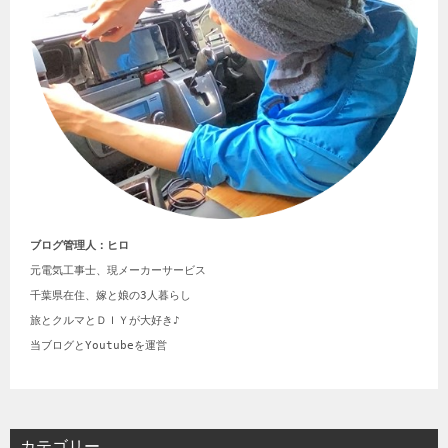
ブログ管理人：ヒロ
元電気工事士、現メーカーサービス

千葉県在住、嫁と娘の3人暮らし

旅とクルマとＤＩＹが大好き♪

当ブログとYoutubeを運営
カテゴリー