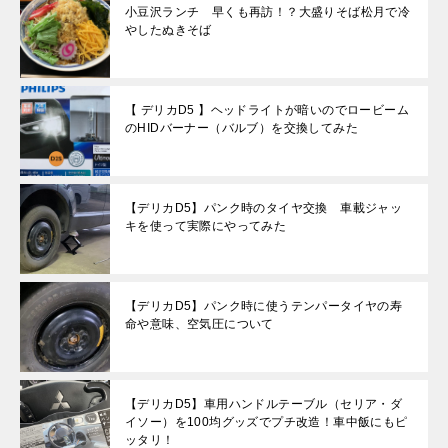
小豆沢ランチ 早くも再訪！？大盛りそば松月で冷
やしたぬきそば
【 デリカD5 】ヘッドライトが暗いのでロービーム
のHIDバーナー（バルブ）を交換してみた
【デリカD5】パンク時のタイヤ交換 車載ジャッ
キを使って実際にやってみた
【デリカD5】パンク時に使うテンパータイヤの寿
命や意味、空気圧について
【デリカD5】車用ハンドルテーブル（セリア・ダ
イソー）を100均グッズでプチ改造！車中飯にもピ
ッタリ！