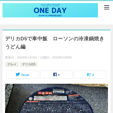
デリカD5で車中飯 ローソンの冷凍鍋焼き
うどん編
更新日：
2020年1月4日
公開日：
2018年2月9日
グルメ
デリカD5
Tweet
0
0