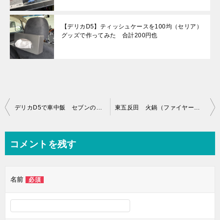
【デリカD5】ティッシュケースを100均（セリア）
グッズで作ってみた 合計200円也
投
デリカD5で車中飯 セブンの天ぷら鍋焼きうどん編
東五反田 火鍋（ファイヤーホール）4000で担々麺と餃子のランチ
稿
ナ
コメントを残す
ビ
ゲ
名前
必須
ー
シ
ョ