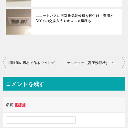
ユニットバスに浴室換気乾燥機を後付け！費用と
DIYでの交換方法やオススメ機種も
投
樹脂製の床材で作るウッドデッキＤＩＹ日記 ③
ケルヒャー（高圧洗浄機）で玄関掃除が出来る神オプション発見！！
稿
ナ
コメントを残す
ビ
ゲ
名前
必須
ー
シ
ョ