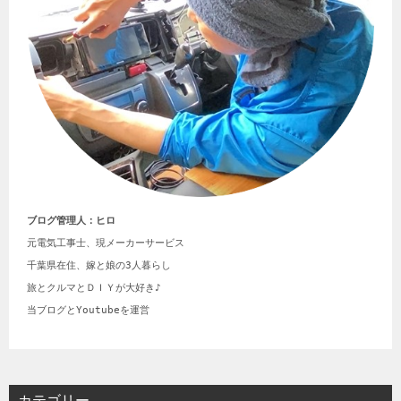
ブログ管理人：ヒロ
元電気工事士、現メーカーサービス

千葉県在住、嫁と娘の3人暮らし

旅とクルマとＤＩＹが大好き♪

当ブログとYoutubeを運営
カテゴリー