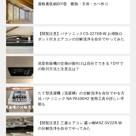
屋根裏収納DIY⑥ 断熱・天井・カベ作り
【閲覧注意】パナソニックCS-227XB-W お掃除ロ
ボット付きエアコンの分解洗浄を自分でやってみた
浴室乾燥機の交換or後付けは自分でできる？DIYで
の取付方法と注意点は？
たて型洗濯機（洗濯槽）の分解洗浄を自分でやる方
法 パナソニック NA-FA100H2 使用工具や詳しい手
順も
【閲覧注意】三菱エアコン 霧ヶ峰MSZ-SV22R-W
の分解洗浄を自分でやってみた