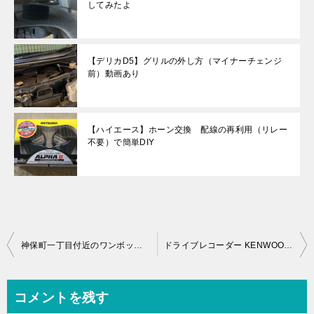
してみたよ
【デリカD5】グリルの外し方（マイナーチェンジ
前）動画あり
【ハイエース】ホーン交換 配線の再利用（リレー
不要）で簡単DIY
投
神保町一丁目付近のワンボックスやミニバンもOKの地下駐車場
ドライブレコーダー KENWOOD DRV-610とオススメのSDカードはコレ！
稿
ナ
コメントを残す
ビ