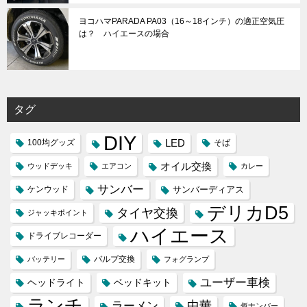
ヨコハマPARADA PA03（16～18インチ）の適正空気圧
は？ ハイエースの場合
タグ
DIY
LED
100均グッズ
そば
オイル交換
ウッドデッキ
エアコン
カレー
サンバー
ケンウッド
サンバーディアス
デリカD5
タイヤ交換
ジャッキポイント
ハイエース
ドライブレコーダー
バルブ交換
バッテリー
フォグランプ
ユーザー車検
ヘッドライト
ベッドキット
ランチ
ラーメン
中華
仮ナンバー