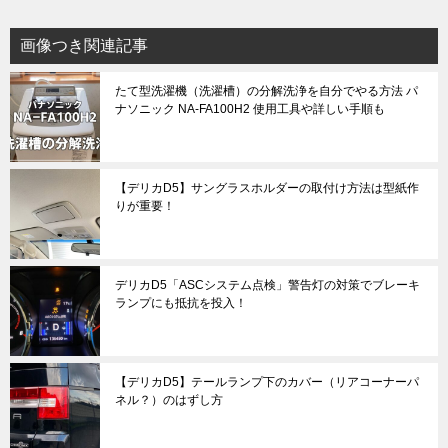
画像つき関連記事
たて型洗濯機（洗濯槽）の分解洗浄を自分でやる方法 パ
ナソニック NA-FA100H2 使用工具や詳しい手順も
【デリカD5】サングラスホルダーの取付け方法は型紙作
りが重要！
デリカD5「ASCシステム点検」警告灯の対策でブレーキ
ランプにも抵抗を投入！
【デリカD5】テールランプ下のカバー（リアコーナーパ
ネル？）のはずし方