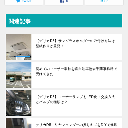
Tweet
0
0
関連記事
【デリカD5】サングラスホルダーの取付け方法は
型紙作りが重要！
初めてのユーザー車検を軽自動車協会千葉事務所で
受けてきた
【デリカD5】コーナーランプもLED化！交換方法
とバルブの種類は？
デリカD5 リヤフェンダーの擦りキズをDIYで修理