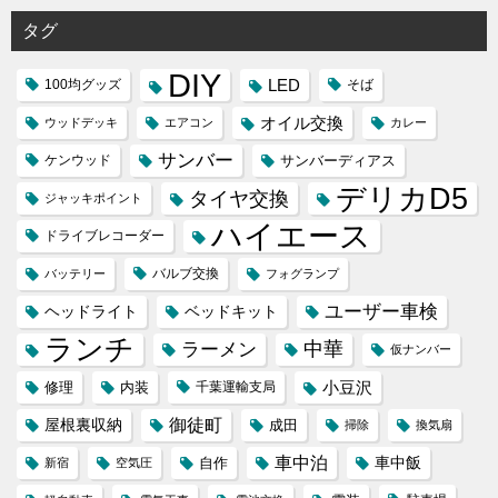
タグ
DIY
LED
100均グッズ
そば
オイル交換
ウッドデッキ
エアコン
カレー
サンバー
ケンウッド
サンバーディアス
デリカD5
タイヤ交換
ジャッキポイント
ハイエース
ドライブレコーダー
バルブ交換
バッテリー
フォグランプ
ユーザー車検
ヘッドライト
ベッドキット
ランチ
ラーメン
中華
仮ナンバー
小豆沢
修理
内装
千葉運輸支局
屋根裏収納
御徒町
成田
掃除
換気扇
車中泊
車中飯
自作
新宿
空気圧