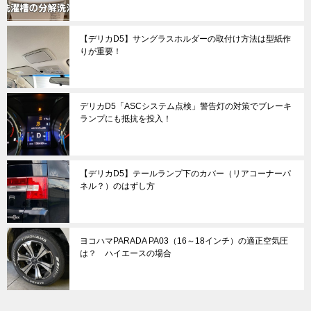
【デリカD5】サングラスホルダーの取付け方法は型紙作
りが重要！
デリカD5「ASCシステム点検」警告灯の対策でブレーキ
ランプにも抵抗を投入！
【デリカD5】テールランプ下のカバー（リアコーナーパ
ネル？）のはずし方
ヨコハマPARADA PA03（16～18インチ）の適正空気圧
は？ ハイエースの場合