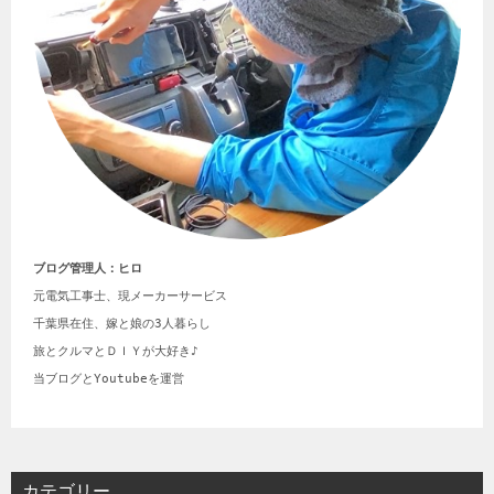
ブログ管理人：ヒロ
元電気工事士、現メーカーサービス

千葉県在住、嫁と娘の3人暮らし

旅とクルマとＤＩＹが大好き♪

当ブログとYoutubeを運営
カテゴリー