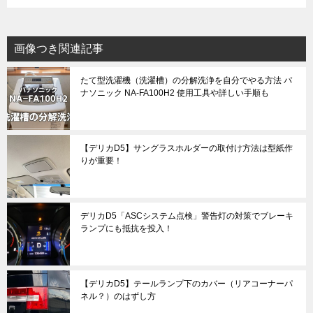
画像つき関連記事
たて型洗濯機（洗濯槽）の分解洗浄を自分でやる方法 パ
ナソニック NA-FA100H2 使用工具や詳しい手順も
【デリカD5】サングラスホルダーの取付け方法は型紙作
りが重要！
デリカD5「ASCシステム点検」警告灯の対策でブレーキ
ランプにも抵抗を投入！
【デリカD5】テールランプ下のカバー（リアコーナーパ
ネル？）のはずし方