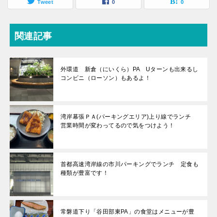
Tweet
0
0
関連記事
外環道 新倉（にいくら）PA Uターンも出来るし
コンビニ（ローソン）もあるよ！
湾岸幕張ＰＡ(パーキングエリア)上り線でランチ
営業時間が変わってるので気をつけよう！
首都高速湾岸線の市川パーキングでランチ 定食も
種類が豊富です！
常磐道下り「谷田部東PA」の食堂はメニューが豊